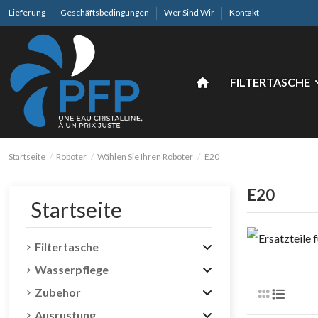
Lieferung
Geschäftsbedingungen
Wer Sind Wir
Kontakt
FILTERTASCHE
Startseite
Roboter
Wählen Sie Ihren Roboter
E20
E20
Startseite
Filtertasche
Wasserpflege
Zubehor
Ausrustung