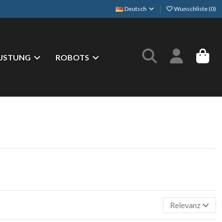
Deutsch
Wunschliste (
0
)
USTUNG
ROBOTS
Relevanz