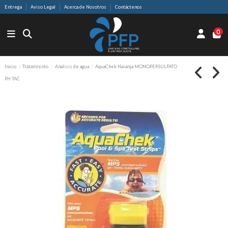
Entrega
Aviso Legal
Acerca de Nosotros
Contáctenos
0
Inicio
Tratamiento
Analisis de agua
AquaChek Naranja MONOPERSULFATO
PH TAC