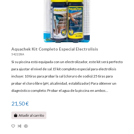
Aquachek Kit Completo Especial Electrolisis
542228A
Si su piscina está equipada con un electrolizador, este kit será perfecto
para ajustar el nivel de sal. El kit completo especial para electrólisis
incluye: 10 tiras para probar la sal (cloruro de sodio) 25 tiras para
probar el cloro libre (pH, alcalinidad, estabilizador) Para obtener un
diagnóstico completo: Probar el agua de la piscina en ambos...
21,50 €
Añadir al carrito