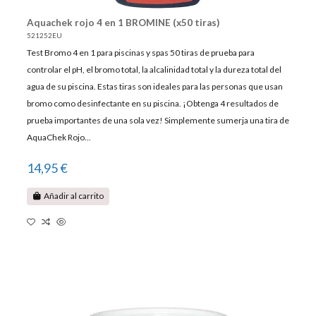
Aquachek rojo 4 en 1 BROMINE (x50 tiras)
521252EU
Test Bromo 4 en 1 para piscinas y spas 50 tiras de prueba para
controlar el pH, el bromo total, la alcalinidad total y la dureza total del
agua de su piscina. Estas tiras son ideales para las personas que usan
bromo como desinfectante en su piscina. ¡Obtenga 4 resultados de
prueba importantes de una sola vez! Simplemente sumerja una tira de
AquaChek Rojo...
14,95 €
Añadir al carrito