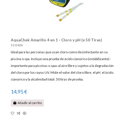
AquaChek Amarillo 4 en 1 - Cloro y pH (x 50 Tiras)
511242A
Ideal para las personas que usan cloro como desinfectante en su
piscina o spa. Incluye una prueba de ácido cianúrico (estabilizante) -
importante para piscinas o spas al aire libre y sujetos a la degradación
del cloro por los rayos UV. Mide el valor del cloro libre, el pH, el ácido
cianúrico y la alcalinidad total. 50 tiras de prueba.
14,95 €
Añadir al carrito