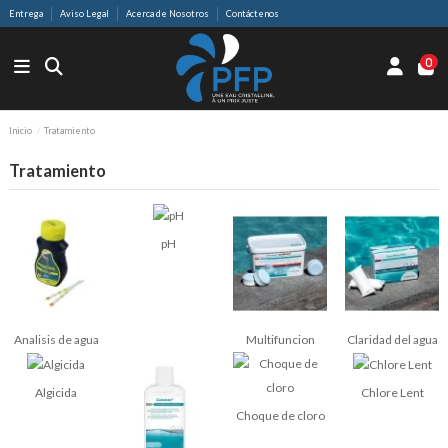
Entrega
Aviso Legal
Acerca de Nosotros
Contáctenos
0
Inicio
Tratamiento
Tratamiento
pH
Analisis de agua
Multifuncion
Claridad del agua
Algicida
Chlore Lent
Choque de cloro